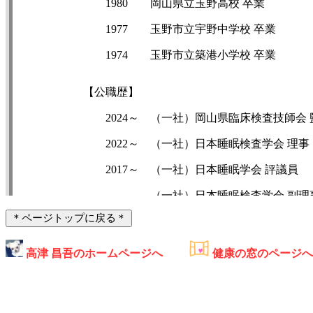
1980
岡山県立玉野高校 卒業
1977
玉野市立宇野中学校 卒業
1974
玉野市立築港小学校 卒業
【公職歴】
2024～
（一社）岡山県臨床検査技師会 
2022～
（一社）日本睡眠検査学会 理事
2017～
（一社）日本睡眠学会 評議員
（一社）日本睡眠検査学会 副理
＊ページトップに戻る＊
（一社）岡山県臨床検査技師会 
高津 昌吾のホームページへ
健康の窓のペー
【講師歴】
2011～
玉野総合医療専門学校 保健看護
2011
川崎医療短期大学 臨床検査 科